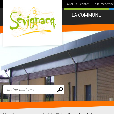
Aller :
au contenu
-
à la recherche
LA COMMUNE
Effectuer
une
recherche