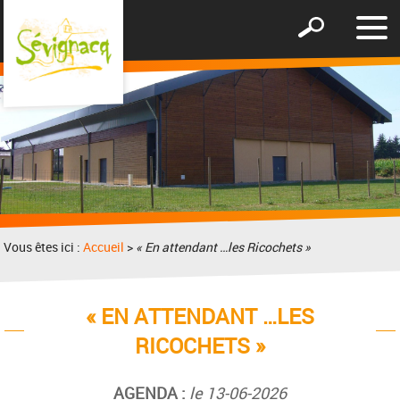
Affic
Afficher
le
le
men
formulaire
de
recherche
Vous êtes ici :
Accueil
>
« En attendant …les Ricochets »
« EN ATTENDANT …LES
RICOCHETS »
AGENDA :
le 13-06-2026