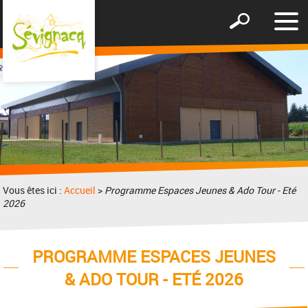
Affic
Afficher
le
le
men
formulaire
de
recherche
Vous êtes ici :
Accueil
>
Programme Espaces Jeunes & Ado Tour - Eté
2026
PROGRAMME ESPACES JEUNES
& ADO TOUR - ETÉ 2026