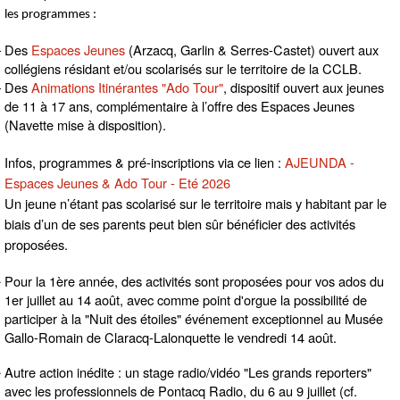
les programmes :
Des
Espaces Jeunes
(Arzacq, Garlin & Serres-Castet) ouvert aux
collégiens résidant et/ou scolarisés sur le territoire de la CCLB.
Des
Animations Itinérantes "Ado Tour"
,
dispositif ouvert aux jeunes
de 11 à 17 ans, complémentaire à l’offre des Espaces Jeunes
(Navette mise à disposition).
Infos, programmes & pré-inscriptions via ce lien :
AJEUNDA -
Espaces Jeunes & Ado Tour - Eté 2026
Un jeune n’étant pas scolarisé sur le territoire mais y habitant par le
biais d’un de ses parents peut bien sûr bénéficier des activités
proposées.
Pour la 1ère année, des activités sont proposées pour vos ados du
1er juillet au 14 août,
avec comme point d'orgue la possibilité de
participer à la "Nuit des étoiles" événement exceptionnel au Musée
Gallo-Romain de Claracq-Lalonquette le vendredi 14 août.
Autre action inédite : un stage radio/vidéo "Les grands reporters"
avec les professionnels de Pontacq Radio, du 6 au 9 juillet (cf.